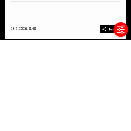
23.5.2026, 8:48

Teilen
Blutengel Parfum- Runde 2
BILDER
Behind the scenes
Weiter geht's... Wir füllen fleißig ab und verpacken
alle Parfums, die bisher bestellt wurden! Wer noch
keins hat, sollte sich beeilen, es sind nicht mehr
viele da!
Hier kaufen!
l