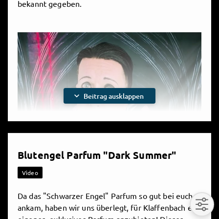
bekannt gegeben.
Play
1.8.2026, 8:42
expand_more
Beitrag ausklappen

Teilen
4 Kommentare
Video
Blutengel Parfum "Dark Summer"
Video
Da das "Schwarzer Engel" Parfum so gut bei euch
ankam, haben wir uns überlegt, für Klaffenbach ein
Play