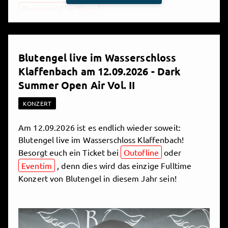
Blutengel Clan Shop
.
Wenn du NOCH MEHR Blutengel willst, kannst du
auch ein
Mitglied
im Blutengel Clan werden. Nicht
Blutengel live im Wasserschloss
teuer und jederzeit kündbar ;-). Als Mitglied
Klaffenbach am 12.09.2026 - Dark
bekommst du einen
Blutengel Clan
Summer Open Air Vol. II
Mitgliedspass
, sowie eine
personalisierte
Nummer
, die du zum Beispiel für Gewinnspiele
KONZERT
benötigst. Außerdem erhältst du zu deinem
Geburtstag eine personalisierte, unterschriebene
Am 12.09.2026 ist es endlich wieder soweit:
Autogrammkarte und nach 6 Monaten
Blutengel live im Wasserschloss Klaffenbach!
Mitgliedschaft ein exklusives Blutengel Clan
Besorgt euch ein Ticket bei
Outofline
oder
Schlüsselband.
Eventim
, denn dies wird das einzige Fulltime
Konzert von Blutengel in diesem Jahr sein!
Natürlich gibt es auch zahlreiche Inhalte, auf die du
auch ohne Abo zugreifen kannst:
Frei für Follower
. Einfach draufklicken und anschauen/anhören!