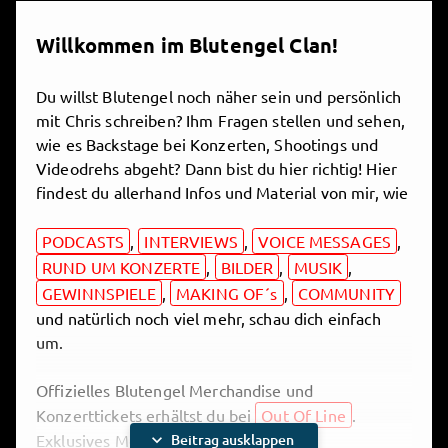
Willkommen im Blutengel Clan!
Du willst Blutengel noch näher sein und persönlich
mit Chris schreiben? Ihm Fragen stellen und sehen,
wie es Backstage bei Konzerten, Shootings und
Videodrehs abgeht? Dann bist du hier richtig! Hier
findest du allerhand Infos und Material von mir, wie
PODCASTS
,
INTERVIEWS
,
VOICE MESSAGES
,
RUND UM KONZERTE
,
BILDER
,
MUSIK
,
GEWINNSPIELE
,
MAKING OF´s
,
COMMUNITY
und natürlich noch viel mehr, schau dich einfach
um.
Offizielles Blutengel Merchandise und
Konzerttickets erhältst du bei
Out Of Line
.
expand_more
Exklusives Merch gibt´s hier bei uns im
Beitrag ausklappen