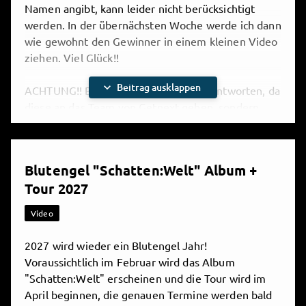
Namen angibt, kann leider nicht berücksichtigt
werden. In der übernächsten Woche werde ich dann
wie gewohnt den Gewinner in einem kleinen Video
ziehen. Viel Glück!!
expand_more
Beitrag ausklappen
ACHTUNG!! Bitte nicht auf diese Mail antworten, da
diese an das Team von Getnext gehen, sondern
selbst eine Mail schreiben!!!

Teilen
Blutengel "Schatten:Welt" Album +
Tour 2027
10 Kommentare
Blutengel Clan- Was ist das?
Video
2027 wird wieder ein Blutengel Jahr!
Voraussichtlich im Februar wird das Album
"Schatten:Welt" erscheinen und die Tour wird im
April beginnen, die genauen Termine werden bald