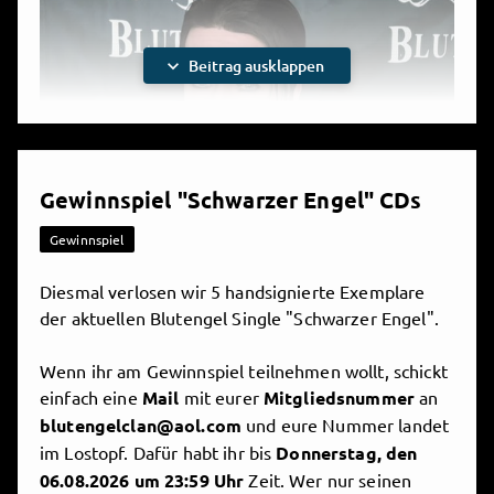
Ich würde mich freuen, dich öfter im Blutengel Clan
zu sehen und vielleicht sogar mal mit dir in unserer
Community in der Rubrik
"Fragt Chris"
zu
expand_more
Beitrag ausklappen
schreiben! :-)
Viel Spaß mit meinen Inhalten.
Gewinnspiel "Schwarzer Engel" CDs
Gewinnspiel
Diesmal verlosen wir 5 handsignierte Exemplare
der aktuellen Blutengel Single "Schwarzer Engel".
Play
Wenn ihr am Gewinnspiel teilnehmen wollt, schickt
einfach eine
Mail
mit eurer
Mitgliedsnummer
an
blutengelclan@aol.com
und eure Nummer landet
Video
im Lostopf. Dafür habt ihr bis
Donnerstag, den
06.08.2026 um 23:59 Uhr
Zeit. Wer nur seinen