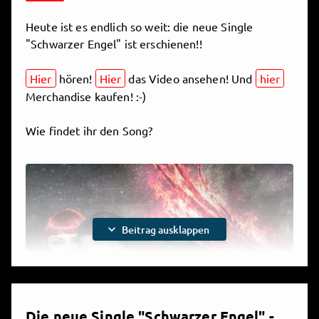
Heute ist es endlich so weit: die neue Single
"Schwarzer Engel" ist erschienen!!
Hier
hören!
Hier
das Video ansehen! Und
hier
Merchandise kaufen! :-)
Wie findet ihr den Song?
expand_more
Beitrag ausklappen
Die neue Single "Schwarzer Engel" -