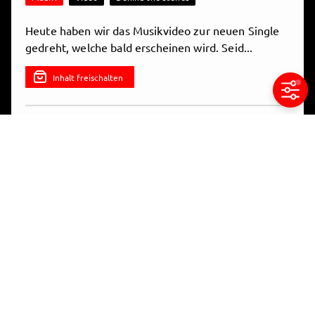
Heute haben wir das Musikvideo zur neuen Single
gedreht, welche bald erscheinen wird. Seid...
Play
Inhalt freischalten
Video
8.4.2026, 14:38

Teilen
Gesangsaufnahmen mit Ulli für die
neue Single!
4.6.2026, 8:59

Teilen
MUSIK
Making of
Behind the scenes
8 Kommentare