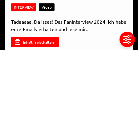
INTERVIEW
Video
Tadaaaaa! Da isses! Das Faninterview 2024! Ich habe
eure Emails erhalten und lese mir...
Inhalt freischalten
7.3.2024, 12:39

Teilen
Getnext Fan Interview 2024 Part 2
Video
INTERVIEW