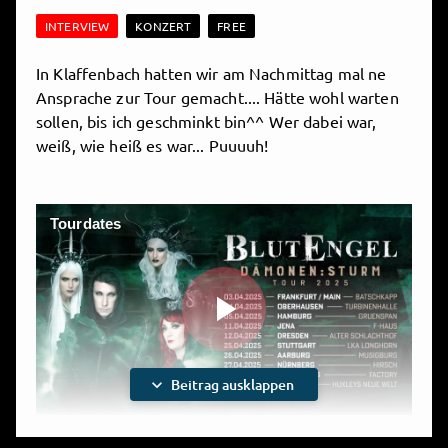
INTERVIEW
KONZERT
FREE
In Klaffenbach hatten wir am Nachmittag mal ne
Ansprache zur Tour gemacht.... Hätte wohl warten
sollen, bis ich geschminkt bin^^ Wer dabei war,
weiß, wie heiß es war... Puuuuh!
Tourdates
Play
expand_more
Beitrag ausklappen
Video