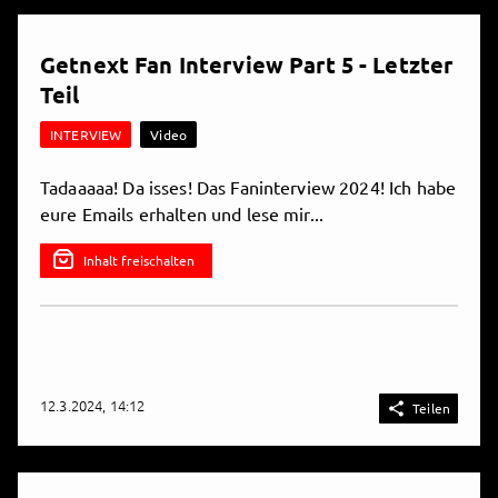
18.11.2024, 10:47

Teilen
Getnext Fan Interview Part 5 - Letzter
Teil
INTERVIEW
Video
Tadaaaaa! Da isses! Das Faninterview 2024! Ich habe
eure Emails erhalten und lese mir...
Inhalt freischalten
12.3.2024, 14:12

Teilen