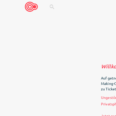
search
Willk
Auf getn
Making-O
zu Ticke
Ungestö
Privatsp
Jetzt reg