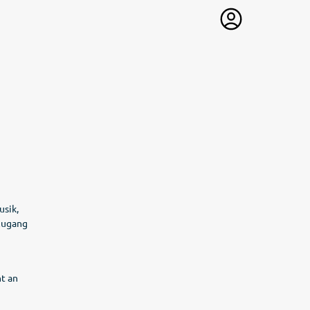
usik,
tzugang
t an