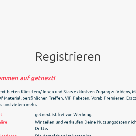
Registrieren
ommen auf getnext!
ext bieten Künstlern/-innen und Stars exklusiven Zugang zu Videos, M
f-Material, persönlichen Treffen, VIP-Paketen, Vorab-Premieren, Ers
ts und vielem mehr.
rt
getnext ist frei von Werbung.
häre
Wir teilen und verkaufen Deine Nutzungsdaten nich
Dritte.
istrieren
Die Anmeldung ist kostenlos.