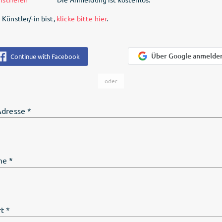
Künstler/-in bist,
klicke bitte hier
.
Über Google anmelde
Continue with Facebook
Adresse
*
me
*
t
*