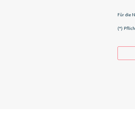
Für die 
(*) Pflic
getnext - die Fan-Plattform
Über uns