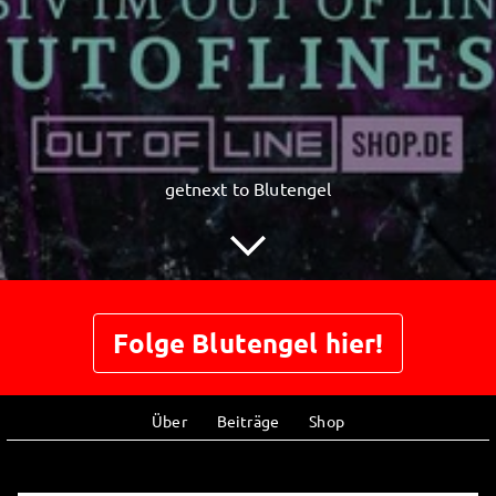
getnext to Blutengel
Folge Blutengel hier!
Über
Beiträge
Shop