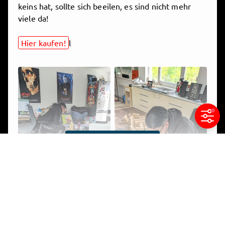
keins hat, sollte sich beeilen, es sind nicht mehr
viele da!
Hier kaufen!
l
expand_more
Beitrag ausklappen
Parfum "Schwarzer Engel" - working
hard