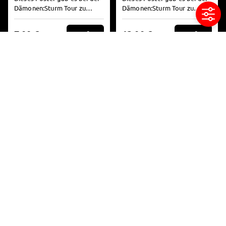
Dämonen:Sturm Tour zu
Dämonen:Sturm Tour zu
kaufen, die Reste bieten wir
kaufen, die Reste bieten wir
nun hier für alle an...
nun hier für alle an...
7,00 €
13,00 €
Kaufen
Kaufen
Poster
34 verfügbar
Blutengel Poster Chris
und Ulli
Hier bieten wir mal wieder ein