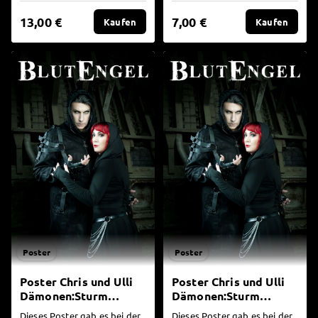
nun hier für alle an...
13,00 €
7,00 €
Kaufen
Kaufen
Poster
Poster
Poster Chris und Ulli
Poster Chris und Ulli
Dämonen:Sturm
Dämonen:Sturm
gefaltet
ungefaltet
Dieses Poster gab es bei der
Dieses Poster gab es bei der