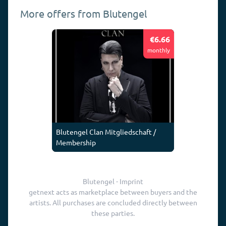
More offers from Blutengel
€6.66
monthly
Blutengel Clan Mitgliedschaft /
Membership
Blutengel - Imprint
getnext acts as marketplace between buyers and the
artists. All purchases are concluded directly between
these parties.