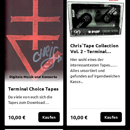
Digitale Musik und Konzerte
Chris´Tape Collection
Vol. 2 - Terminal
Choice (First Vocal
Hier wohl eines der
Tracks)
interessantesten Tapes....
Alles unsortiert und
gefunden auf irgendwelchen
Digitale Musik und Konzerte
Kasse...
Terminal Choice Tapes
Da viele von euch sich die
Tapes zum Download
gewünscht haben, sind wir
dem mal nachgegangen. Hier
10,00 €
10,00 €
Kaufen
Kaufen
k...