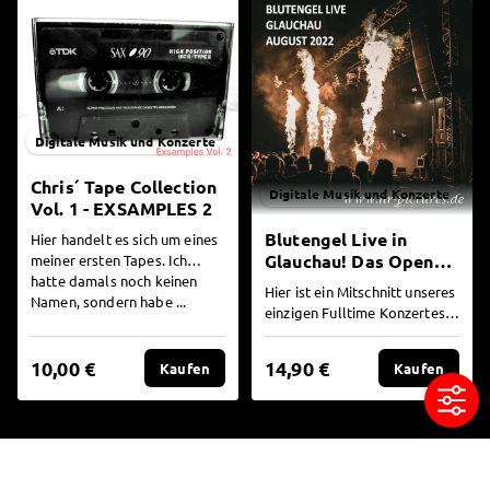
Digitale Musik und Konzerte
Chris´ Tape Collection
Digitale Musik und Konzerte
Vol. 1 - EXSAMPLES 2
Blutengel Live in
Hier handelt es sich um eines
Glauchau! Das Open
meiner ersten Tapes. Ich
hatte damals noch keinen
Air vom 13.08.2022
Hier ist ein Mitschnitt unseres
Namen, sondern habe ...
REDUZIERTER PREIS!!!
einzigen Fulltime Konzertes
2022! Unser Open Air in
Glauchau am 13.0...
10,00 €
14,90 €
Kaufen
Kaufen