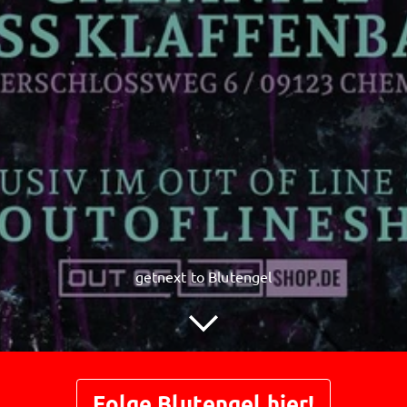
getnext to Blutengel
Folge Blutengel hier!