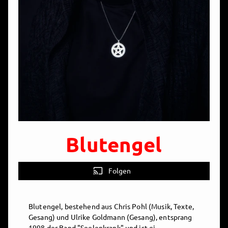
Blutengel
cast
Folgen
Blutengel, bestehend aus Chris Pohl (Musik, Texte,
Gesang) und Ulrike Goldmann (Gesang), entsprang
1998 der Band "Seelenkrank" und ist ei...