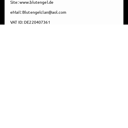
Site: www.blutengel.de
eMail: Blutengelclan@aol.com
VAT ID: DE220407361
Steuer-Nr.14/474/60968
Unter nachfolgendem Link finden Sie die Plattform zur
Online-Streitbeilegung (ODR-Plattform):
https://ec.europa.eu/consumers/odr/main/index.cfm?
event=main.home.show&lng=DE
Die ODR-Plattform ist eine offizielle Webseite der
Europäischen Kommission, die Verbrauchern und
Unternehmern hilft, bei Problemen zu einer
außergerichtlichen Einigung zu kommen.