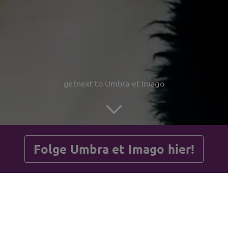
getnext to Umbra et Imago
Folge Umbra et Imago hier!
Beiträge
Gästebuch
Shop