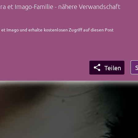
a et Imago-Familie - nähere Verwandschaft
et Imago und erhalte kostenlosen Zugriff auf diesen Post

Teilen