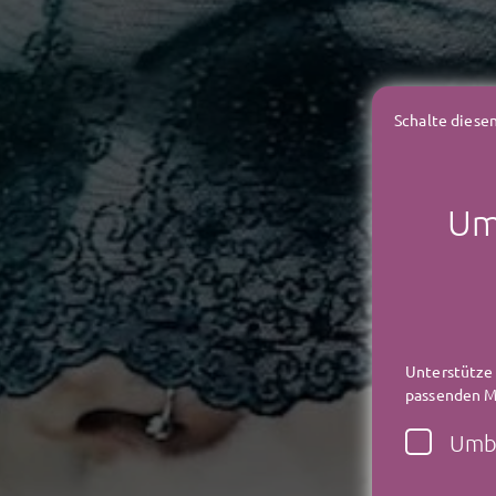
Schalte diesen
Umb
Unterstütze
passenden Mi
Umbr