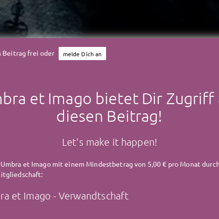
 Beitrag frei oder
melde Dich an
ra et Imago bietet Dir Zugriff
diesen Beitrag!
Umbra et Imago
Let's make it happen!
UMBRA ET IMAGO - Famili
 Umbra et Imago mit einem Mindestbetrag von 5,00 € pro Monat durch
tgliedschaft:
a et Imago - Verwandtschaft