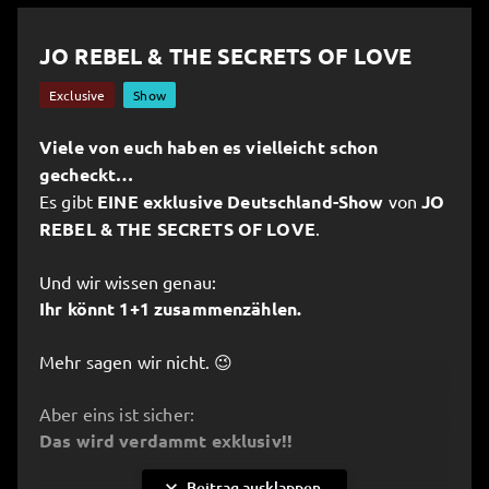
JO REBEL & THE SECRETS OF LOVE
Exclusive
Show
Viele von euch haben es vielleicht schon
gecheckt…
Es gibt
EINE exklusive Deutschland-Show
von
JO
REBEL & THE SECRETS OF LOVE
.
Und wir wissen genau:
Ihr könnt 1+1 zusammenzählen.
Mehr sagen wir nicht. 😉
Aber eins ist sicher:
Das wird verdammt exklusiv!!
expand_more
Beitrag ausklappen