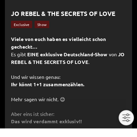
JO REBEL & THE SECRETS OF LOVE
Exclusive
Show
Viele von euch haben es vielleicht schon
gecheckt…
Es gibt
EINE exklusive Deutschland-Show
von
JO
REBEL & THE SECRETS OF LOVE
.
Und wir wissen genau:
Ihr könnt 1+1 zusammenzählen.
Mehr sagen wir nicht. 😉
Aber eins ist sicher:
Das wird verdammt exklusiv!!
expand_more
Beitrag ausklappen
🎟️ Hier sichert ihr euch eure
Tickets!