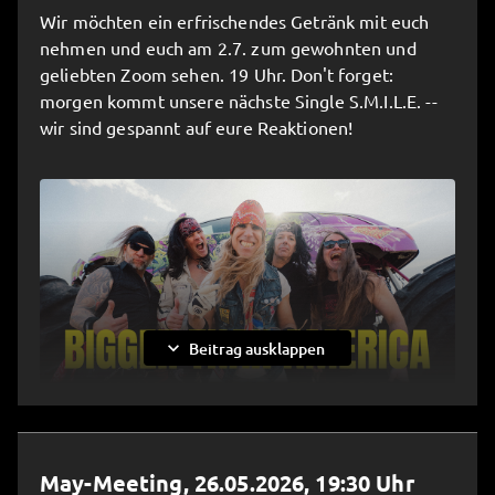
Wir möchten ein erfrischendes Getränk mit euch
nehmen und euch am 2.7. zum gewohnten und
geliebten Zoom sehen. 19 Uhr. Don't forget:
morgen kommt unsere nächste Single S.M.I.L.E. --
wir sind gespannt auf eure Reaktionen!

Teilen
expand_more
Beitrag ausklappen
23.6.2026, 11:28

Teilen
May-Meeting, 26.05.2026, 19:30 Uhr