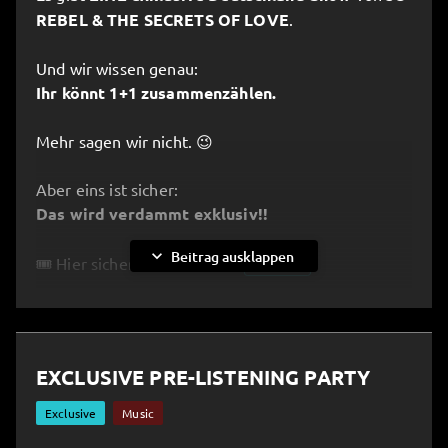
REBEL & THE SECRETS OF LOVE
.
Und wir wissen genau:
Ihr könnt 1+1 zusammenzählen.
Mehr sagen wir nicht. 😉
Aber eins ist sicher:
Das wird verdammt exklusiv!!
expand_more
Beitrag ausklappen
🎟️ Hier sichert ihr euch eure
Tickets!
__________________________________________________
Some of you have probably already figured it
EXCLUSIVE PRE-LISTENING PARTY
out…
There’s
ONE exclusive Germany show
by
JO
Exclusive
Music
REBEL & THE SECRETS OF LOVE.