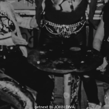
getnext to JOHN DIVA