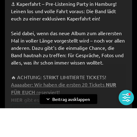
⚓️ Kaperfahrt – Pre-Listening Party in Hamburg!
And we know for a fact:
Leinen los und volle Fahrt voraus: Die Band lädt
You can do the math.
euch zu einer exklusiven Kaperfahrt ein!
Seid dabei, wenn das neue Album zum allerersten
We won’t say more. 😉
Mal in voller Länge vorgestellt wird – noch vor allen
anderen. Dazu gibt’s die einmalige Chance, die
But one thing’s certain:
Band hautnah zu treffen: für Gespräche, Fotos und
This is going to be seriously exclusive.
alles, was ihr schon immer wissen wolltet.
🎟️ Get your tickets
HERE!
🔥 ACHTUNG: STRIKT LIMITIERTE TICKETS!
Aaaaaber: Wir haben die ersten 20 Tickets
NUR
FÜR EUCH
reserviert!
expand_more
Beitrag ausklappen
HIER
gibt es Eure Tickets:
KAPERFAHRT HAMBURG
__________________________________________________