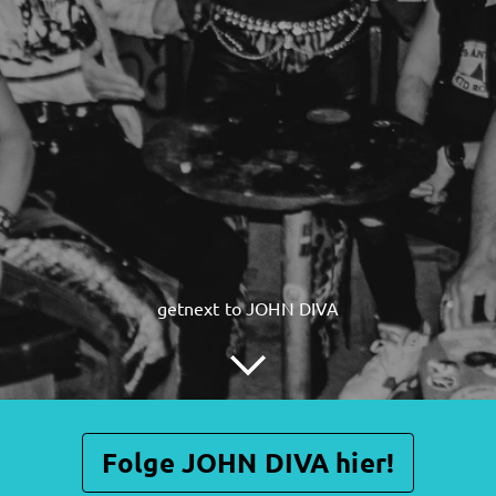
getnext to JOHN DIVA
Folge JOHN DIVA hier!