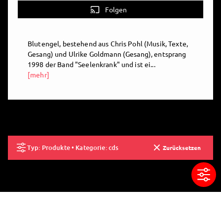
cast
Folgen
Blutengel, bestehend aus Chris Pohl (Musik, Texte,
Gesang) und Ulrike Goldmann (Gesang), entsprang
1998 der Band "Seelenkrank" und ist ei...
[mehr]
Typ: Produkte • Kategorie: cds
Zurücksetzen