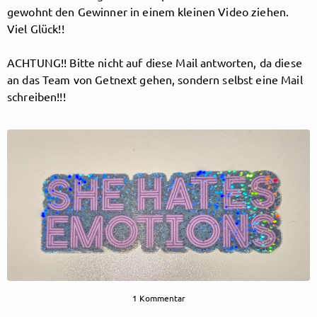
gewohnt den Gewinner in einem kleinen Video ziehen.
Viel Glück!!
Folge Blutengel hier!
ACHTUNG!! Bitte nicht auf diese Mail antworten, da diese
an das Team von Getnext gehen, sondern selbst eine Mail
Über
Beiträge
Shop
schreiben!!!
Folge
Blutengel
, und
bekomme sofort
Zugriff auf exklusive Inhalte
1 Kommentar
Registriere dich jetzt