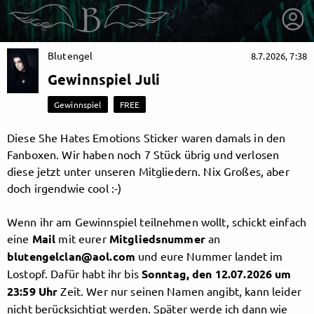
Blutengel
8.7.2026, 7:38
Gewinnspiel Juli
Gewinnspiel
FREE
Diese She Hates Emotions Sticker waren damals in den
Fanboxen. Wir haben noch 7 Stück übrig und verlosen
diese jetzt unter unseren Mitgliedern. Nix Großes, aber
doch irgendwie cool :-)
Wenn ihr am Gewinnspiel teilnehmen wollt, schickt einfach
eine
Mail
mit eurer
Mitgliedsnummer
an
blutengelclan@aol.com
und eure Nummer landet im
getnext to Blutengel
Lostopf. Dafür habt ihr bis
Sonntag, den 12.07.2026 um
23:59 Uhr
Zeit. Wer nur seinen Namen angibt, kann leider
nicht berücksichtigt werden. Später werde ich dann wie