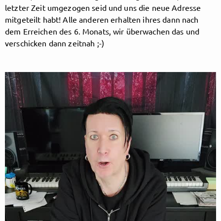
letzter Zeit umgezogen seid und uns die neue Adresse
mitgeteilt habt! Alle anderen erhalten ihres dann nach
Folge Blutengel hier!
dem Erreichen des 6. Monats, wir überwachen das und
verschicken dann zeitnah ;-)
Über
Beiträge
Shop
Folge
Blutengel
, und
bekomme sofort
Zugriff auf exklusive Inhalte
Registriere dich jetzt