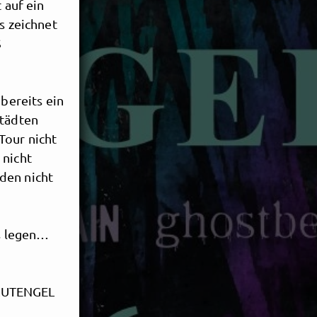
 auf ein
s zeichnet
S
 bereits ein
Städten
Tour nicht
 nicht
den nicht
s legen…
BLUTENGEL