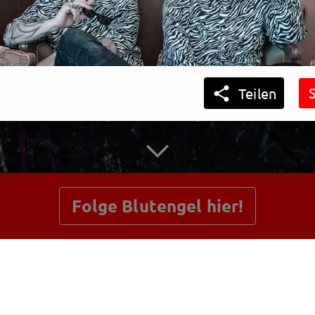

Teilen
getnext to Blutengel
48 Kommentare
Folge Blutengel hier!
Beiträge
Shop