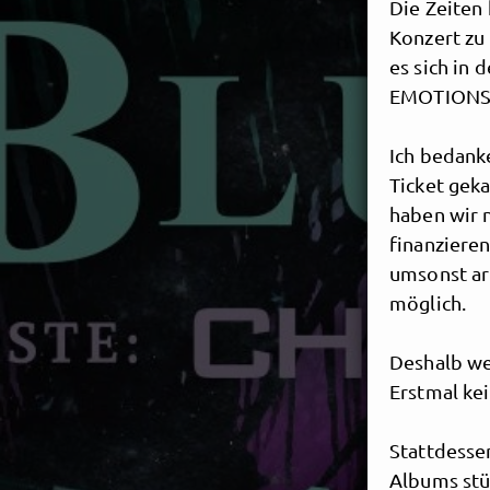
Die Zeiten 
Konzert zu 
es sich in 
EMOTIONS h
Ich bedanke
Ticket gek
haben wir 
finanzieren
umsonst ar
möglich.
Deshalb we
Erstmal ke
Stattdesse
Albums stü