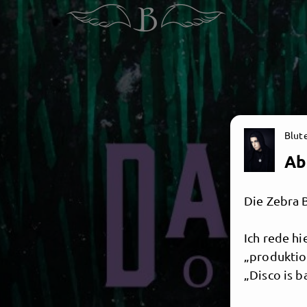
Blut
Ab
Die Zebra 
Ich rede h
„produktio
„Disco is 