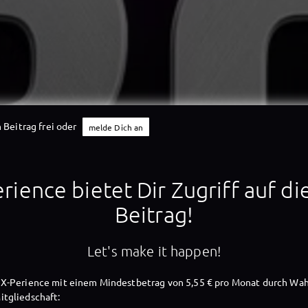
 Beitrag frei oder
melde Dich an
X-Perience
rience bietet Dir Zugriff auf d
Beitrag!
X-Perience
Let's make it happen!
X-Perience mit einem Mindestbetrag von 5,55 € pro Monat durch Wah
tgliedschaft: