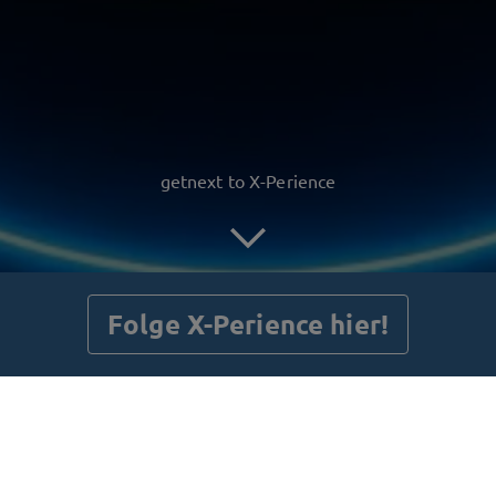
getnext to X-Perience
Folge X-Perience hier!
Beiträge
Gästebuch
Shop