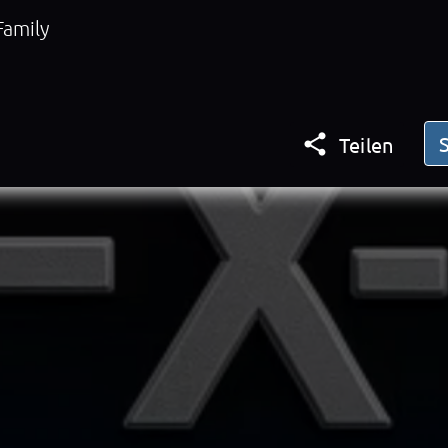
Family

Teilen