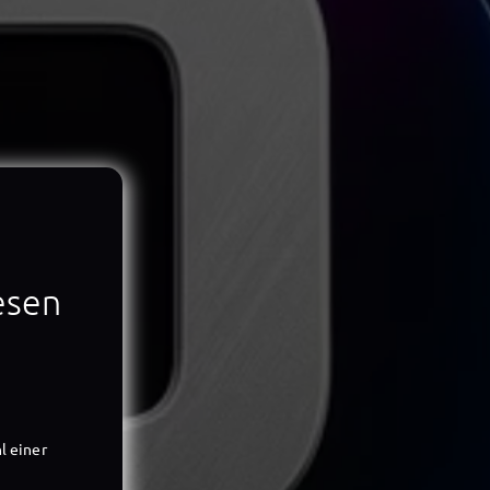
iesen
l einer