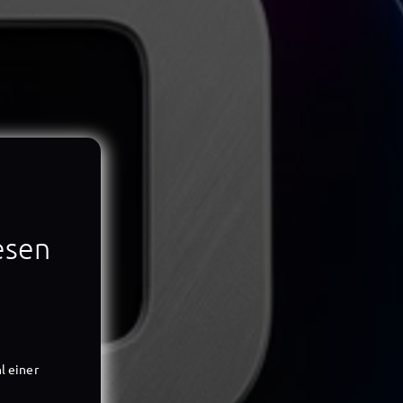
iesen
l einer