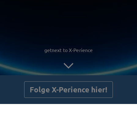
getnext to X-Perience
Folge X-Perience hier!
Beiträge
Gästebuch
Shop