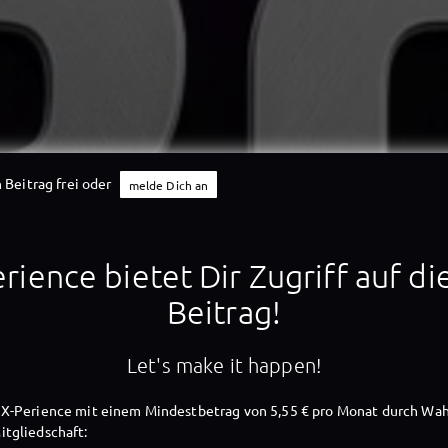
 Beitrag frei oder
melde Dich an
X-Perience
rience bietet Dir Zugriff auf d
Beitrag!
X-Perience
Let's make it happen!
X-Perience mit einem Mindestbetrag von 5,55 € pro Monat durch Wah
tgliedschaft: