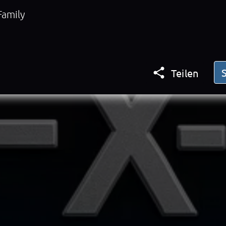
Family

Teilen