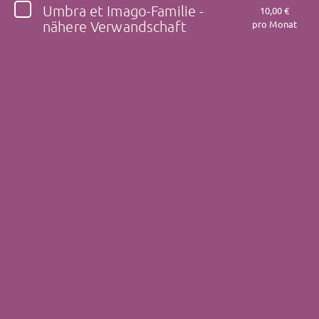
Umbra et Imago-Familie -
10,00 €
nähere Verwandschaft
pro Monat
Folge Umbra et Imago hier!
Über
Beiträge
Gästebuch
Shop
Folge
Umbra et
Imago
, und bekomme
sofort
Zugriff auf exklusive Inhalte