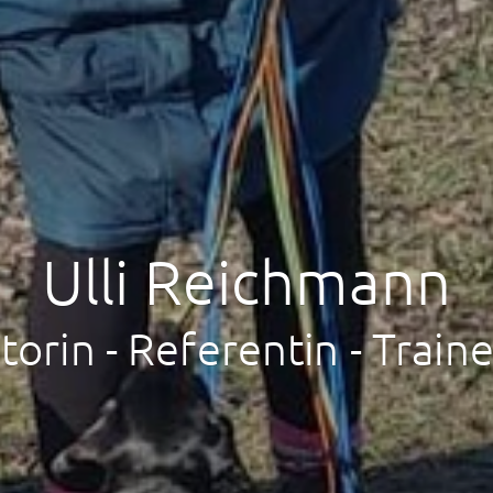
Ulli Reichmann
torin - Referentin - Traine