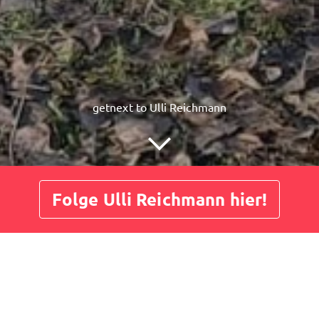
getnext to Ulli Reichmann
Folge Ulli Reichmann hier!
Beiträge
Gästebuch
Shop