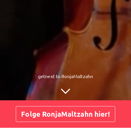
getnext to RonjaMaltzahn
Folge RonjaMaltzahn hier!