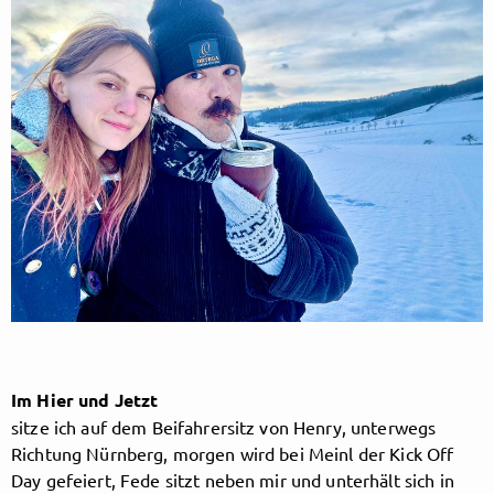
Folge RonjaMaltzahn hier!
Über
Beiträge
Gästebuch
Shop
Folge
RonjaMaltzahn
,
und bekomme sofort
Zugriff auf exklusive Inhalte
Im Hier und Jetzt
sitze ich auf dem Beifahrersitz von Henry, unterwegs
Richtung Nürnberg, morgen wird bei Meinl der Kick Off
Registriere dich jetzt
Day gefeiert, Fede sitzt neben mir und unterhält sich in