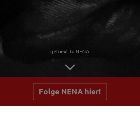
getnext to NENA
Folge NENA hier!
Beiträge
Shop