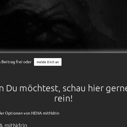
 Beitrag frei oder
melde Dich an
 Du möchtest, schau hier gern
rein!
der Optionen von NENA mitNdrin
A mitNdrin