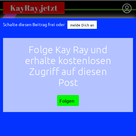
Schalte diesen Beitrag frei oder
melde Dich an
Folge Kay Ray und
erhalte kostenlosen
Zugriff auf diesen
Post
Folgen
getnext to Kay Ray