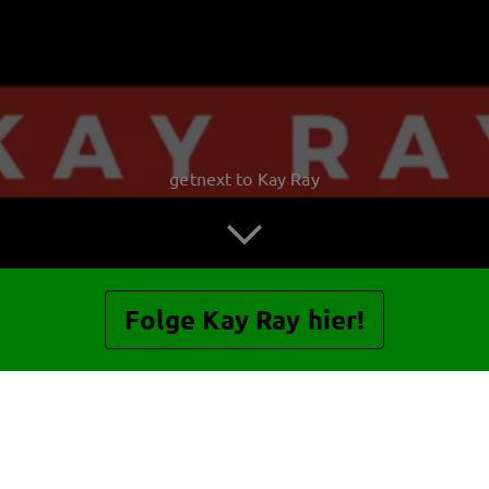
getnext to Kay Ray
Folge Kay Ray hier!
Beiträge
Gästebuch
Shop