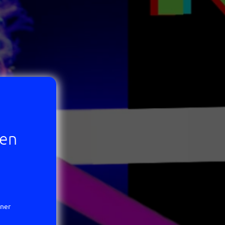
sen
iner