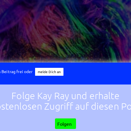
 Beitrag frei oder
melde Dich an
Folge Kay Ray und erhalte
stenlosen Zugriff auf diesen P
Folgen