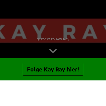
getnext to Kay Ray
Folge Kay Ray hier!
Beiträge
Gästebuch
Shop