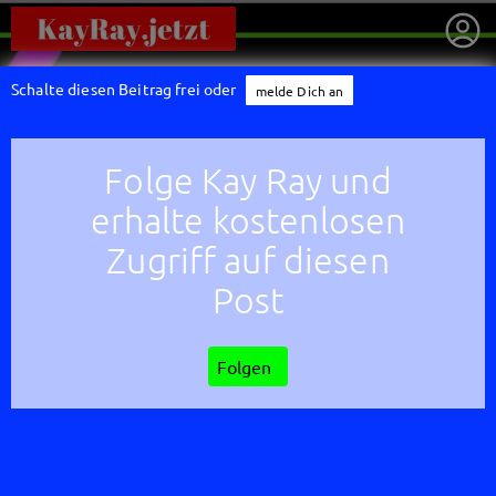
Schalte diesen Beitrag frei oder
melde Dich an
Folge Kay Ray und
erhalte kostenlosen
Zugriff auf diesen
Post
Folgen
getnext to Kay Ray