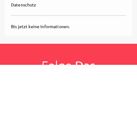
Datenschutz
Bis jetzt keine Informationen.
Folge
Das
Lumpenpack
, und
bekomme sofort
Zugriff auf exklusive Inhalte
Registriere dich jetzt