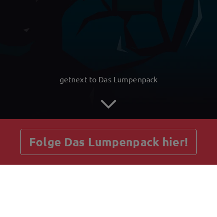
getnext to Das Lumpenpack
Folge Das Lumpenpack hier!
Beiträge
Gästebuch
Shop