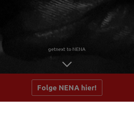
getnext to NENA
Folge NENA hier!
Beiträge
Shop