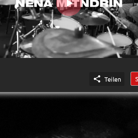
Play
Video

Teilen