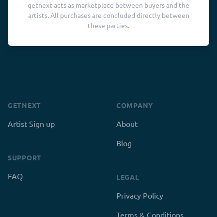
getnext acts as marketplace between buyers and the
artists. All purchases are concluded directly between
these parties.
GETNEXT
COMPANY
Artist Sign up
About
Blog
SUPPORT
FAQ
LEGAL
Privacy Policy
Terms & Conditions